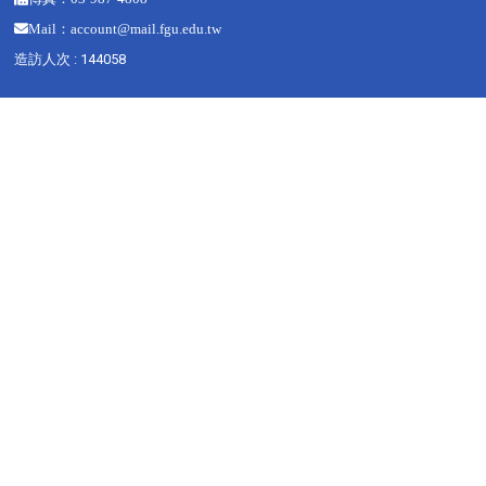
Mail：
account@mail.fgu.edu.tw
造訪人次 : 144058