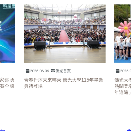
2026-06-06
佛光首頁
2026-
家郡 勇
佛光大
青春作序未來轉乘
佛光大學
115
年畢業
競賽全國
熱鬧登場
典禮登場
年追隨