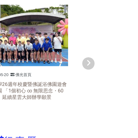
05-20
佛光首頁
學26週年校慶暨佛誕浴佛園遊會
 「1個初心 ∞ 無限思念・60
」延續星雲大師辦學願景
:::